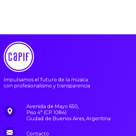
Impulsamos el futuro de la música
con profesionalismo y transparencia
Avenida de Mayo 650,
Piso 4° (CP 1084)
Ciudad de Buenos Aires, Argentina
Contacto