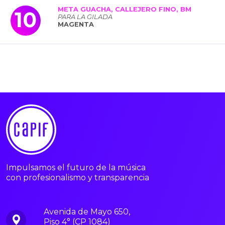
META GUACHA, CALLEJERO FINO, BM
10
PARA LA GILADA
MAGENTA
Impulsamos el futuro de la música
con profesionalismo y transparencia
Avenida de Mayo 650,
Piso 4° (CP 1084)